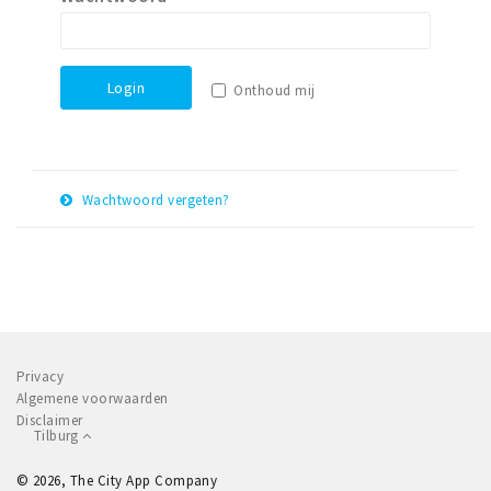
Parkeren
Bezienswaardigheden
Login
Onthoud mij
Musea, theaters & podia
Uitjes & activiteiten
Natuurgebieden
Wachtwoord vergeten?
E-
Andere City Apps
Herstel
mail
adres
Inloggen
Privacy
Algemene voorwaarden
Disclaimer
Tilburg
© 2026, The City App Company