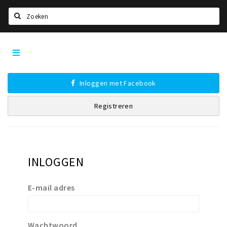
Zoeken
Tilburg
Home
City
App
Agenda
Inloggen met Facebook
Deals
Registreren
Nieuws, interviews & blogs
Eten
Drinken
INLOGGEN
Slapen
Recreatief
E-mail adres
Winkels
Winkelgebieden
Wachtwoord