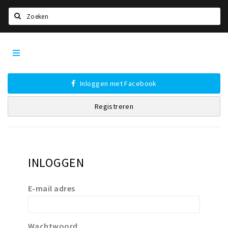
Zoeken
Tilburg
Home
City
App
Agenda
Inloggen met Facebook
Deals
Registreren
Nieuws, interviews & blogs
Eten
Drinken
INLOGGEN
Slapen
Recreatief
E-mail adres
Winkels
Winkelgebieden
Wachtwoord