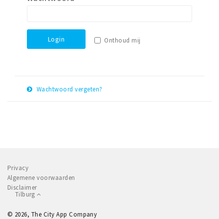
Parkeren
Bezienswaardigheden
Login
Onthoud mij
Musea, theaters & podia
Uitjes & activiteiten
Natuurgebieden
Wachtwoord vergeten?
E-
Andere City Apps
Herstel
mail
adres
Inloggen
Privacy
Algemene voorwaarden
Disclaimer
Tilburg
© 2026, The City App Company