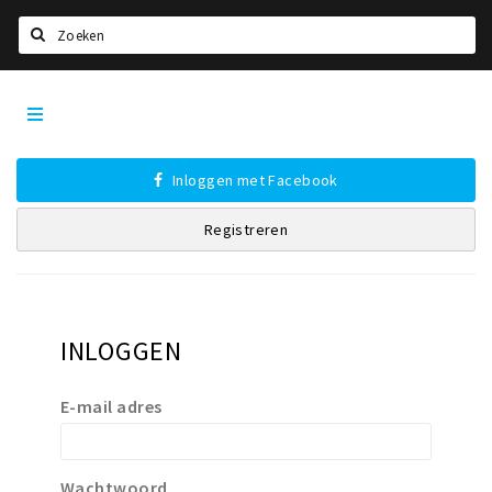
Zoeken
Tilburg
Home
City
App
Agenda
Inloggen met Facebook
Deals
Registreren
Nieuws, interviews & blogs
Eten
Drinken
INLOGGEN
Slapen
Recreatief
E-mail adres
Winkels
Winkelgebieden
Wachtwoord