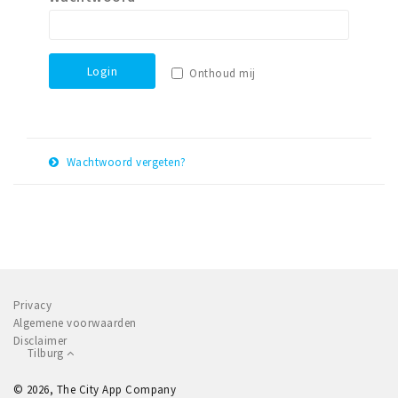
Parkeren
Bezienswaardigheden
Login
Onthoud mij
Musea, theaters & podia
Uitjes & activiteiten
Natuurgebieden
Wachtwoord vergeten?
E-
Andere City Apps
Herstel
mail
adres
Inloggen
Privacy
Algemene voorwaarden
Disclaimer
Tilburg
© 2026, The City App Company