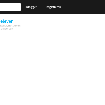
Inloggen
Registreren
eleven
ultuur, natuur en
ctiviteiten