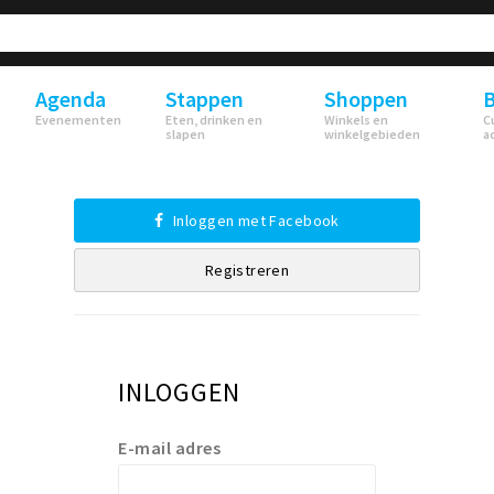
Agenda
Stappen
Shoppen
B
Evenementen
Eten, drinken en
Winkels en
C
slapen
winkelgebieden
a
Inloggen met Facebook
Registreren
INLOGGEN
E-mail adres