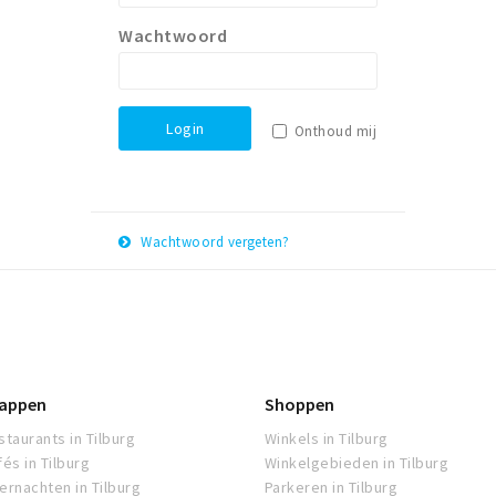
Wachtwoord
Login
Onthoud mij
Wachtwoord vergeten?
E-
Herstel
mail
adres
appen
Shoppen
staurants in Tilburg
Winkels in Tilburg
fés in Tilburg
Winkelgebieden in Tilburg
ernachten in Tilburg
Parkeren in Tilburg