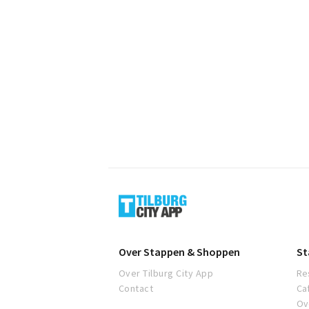
Tilburg
Over Stappen & Shoppen
St
Over Tilburg City App
Re
Contact
Ca
Ov