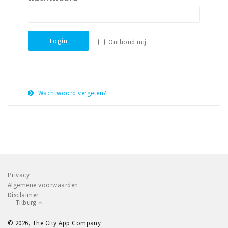
Parkeren
Bezienswaardigheden
Login
Onthoud mij
Musea, theaters & podia
Uitjes & activiteiten
Natuurgebieden
Wachtwoord vergeten?
E-
Andere City Apps
Herstel
mail
adres
Inloggen
Privacy
Algemene voorwaarden
Disclaimer
Tilburg
© 2026, The City App Company