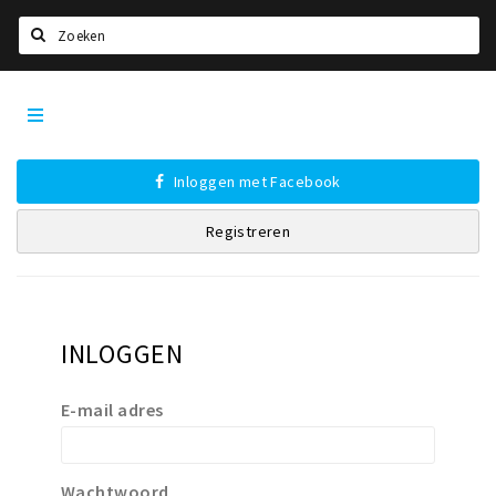
Zoeken
Tilburg
Home
City
App
Agenda
Inloggen met Facebook
Deals
Registreren
Nieuws, interviews & blogs
Eten
Drinken
INLOGGEN
Slapen
Recreatief
E-mail adres
Winkels
Winkelgebieden
Wachtwoord