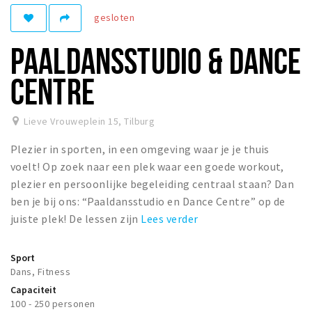
gesloten
Parkeren
PAALDANSSTUDIO & DANCE
Bezienswaardigheden
Musea, theaters & podia
CENTRE
Uitjes & activiteiten
Natuurgebieden
Lieve Vrouweplein 15
,
Tilburg
Plezier in sporten, in een omgeving waar je je thuis
Andere City Apps
voelt! Op zoek naar een plek waar een goede workout,
plezier en persoonlijke begeleiding centraal staan? Dan
ben je bij ons: “Paaldansstudio en Dance Centre” op de
Inloggen
juiste plek! De lessen zijn
Lees verder
Sport
Dans, Fitness
Capaciteit
100 - 250 personen