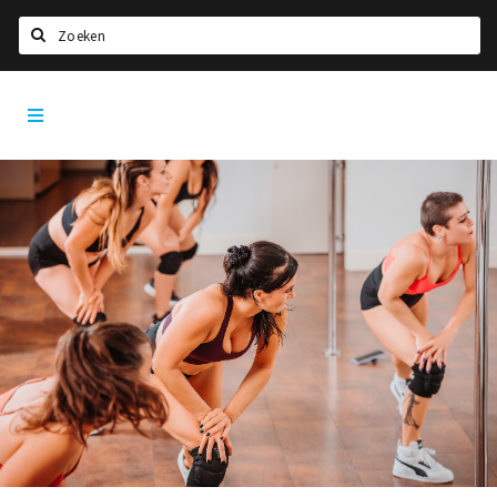
Zoeken
Tilburg
Home
City
App
Agenda
Deals
Nieuws, interviews & blogs
Eten
Drinken
Slapen
Recreatief
Winkels
Winkelgebieden