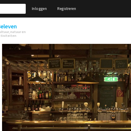
Inloggen
Registreren
eleven
ultuur, natuur en
ctiviteiten