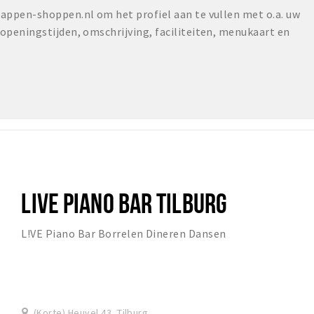
ppen-shoppen.nl om het profiel aan te vullen met o.a. uw
peningstijden, omschrijving, faciliteiten, menukaart en
LIVE PIANO BAR TILBURG
L!VE Piano Bar Borrelen Dineren Dansen
(Korte) Heuvel 43, Tilburg