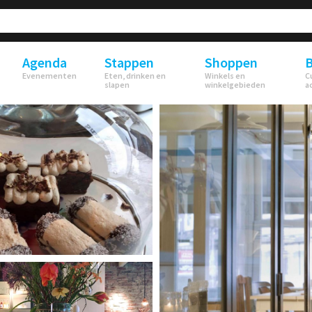
Agenda
Stappen
Shoppen
B
Evenementen
Eten, drinken en
Winkels en
C
slapen
winkelgebieden
a