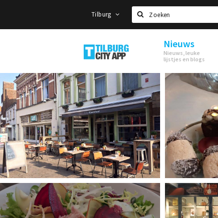
Tilburg
Zoeken
Nieuws
Tilburg
Nieuws, leuke
lijstjes en blogs