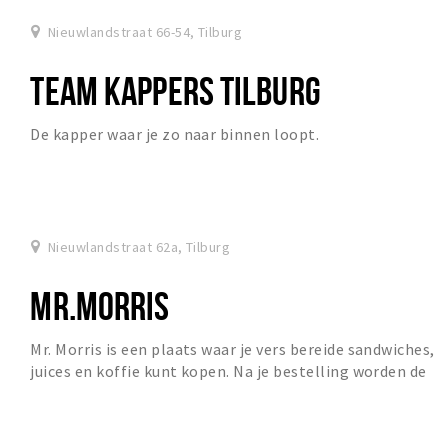
Nieuwlandstraat 66-54, Tilburg
TEAM KAPPERS TILBURG
De kapper waar je zo naar binnen loopt.
Nieuwlandstraat 62a, Tilburg
MR.MORRIS
Mr. Morris is een plaats waar je vers bereide sandwiches,
juices en koffie kunt kopen. Na je bestelling worden de
producten vers bereid waar je bij st...