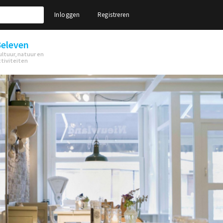
Inloggen
Registreren
eleven
ultuur, natuur en
ctiviteiten