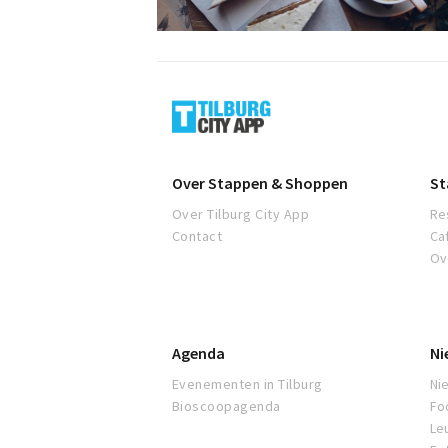
Tilburg
Over Stappen & Shoppen
St
Over Tilburg City App
Re
Contact
Ca
Ov
Agenda
Ni
Evenementen in Tilburg
Ni
Bioscoopagenda
Fo
Le