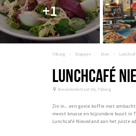
+1
Tilburg
Stappen
Eten
Lunchca
LUNCHCAFÉ NI
Nieuwlandstraat 66
,
Tilburg
Zin in... een goeie koffie met ambachte
meest knusse en bijzondere buurt in Ti
Lunchcafé Nieuwland aan het juiste a