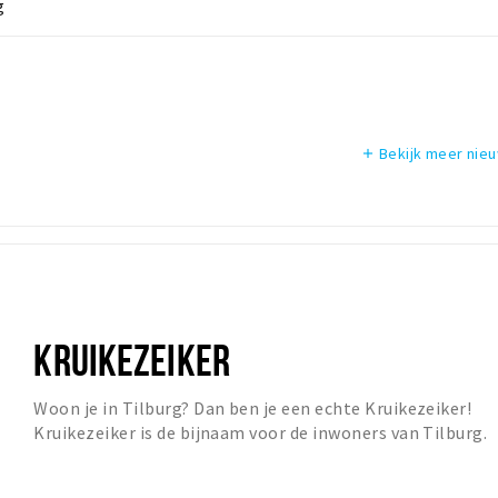
g
Bekijk meer nie
add
KRUIKEZEIKER
Woon je in Tilburg? Dan ben je een echte Kruikezeiker!
Kruikezeiker is de bijnaam voor de inwoners van Tilburg.
De naam is verbonden met het Tilburgse...