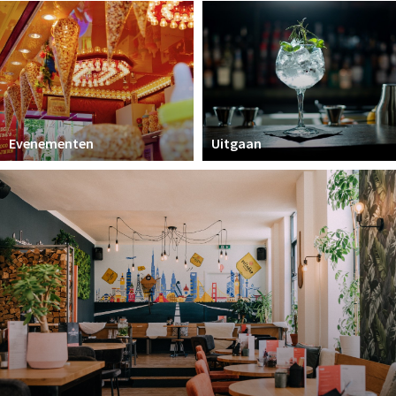
Parkeren
Bezienswaardigheden
Musea, theaters & podia
Uitjes & activiteiten
Evenementen
Uitgaan
Natuurgebieden
Andere City Apps
Inloggen