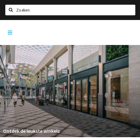
Zoeken
Tilburg
Home
City
App
Agenda
Deals
Nieuws, interviews & blogs
Eten
Drinken
Slapen
Recreatief
Winkels
Ontdek de leukste winkels
Winkelgebieden