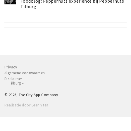
Foodblog: Peppernuts experience bij Peppernuts
Tilburg
Privacy
Algemene voorwaarden
Disclaimer
Tilburg
© 2026, The City App Company
Realisatie door Beer n tea