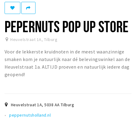
Parkeren
PEPERNUTS POP UP STORE
Bezienswaardigheden
Musea, theaters & podia
Heuvelstraat 1A
,
Tilburg
Uitjes & activiteiten
Voor de lekkerste kruidnoten in de meest waanzinnige
Natuurgebieden
smaken kom je natuurlijk naar dé belevingswinkel aan de
Heuvelstraat 1a. ALTIJD proeven en natuurlijk iedere dag
Andere City Apps
geopend!
Inloggen
Heuvelstraat 1A
,
5038 AA
Tilburg
peppernutsholland.nl