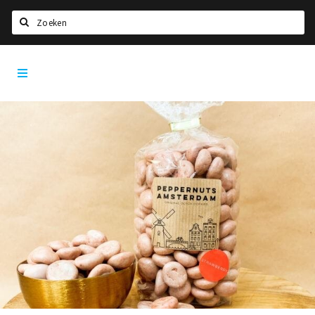
Zoeken
Tilburg
Home
City
App
Agenda
Deals
Nieuws, interviews & blogs
Eten
Drinken
Slapen
Recreatief
Winkels
Winkelgebieden