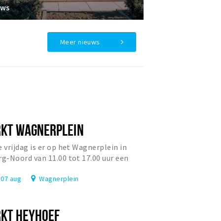
uws
Meer nieuws
KT WAGNERPLEIN
e vrijdag is er op het Wagnerplein in
rg-Noord van 11.00 tot 17.00 uur een
re markt te vinden. Op dit moment s...
, 07 aug
Wagnerplein
KT HEYHOEF