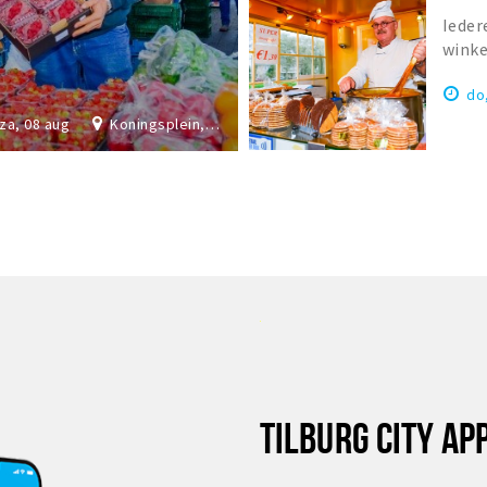
Ieder
winke
13.00 
do
za, 08 aug
Koningsplein, Tilurg
TILBURG CITY AP