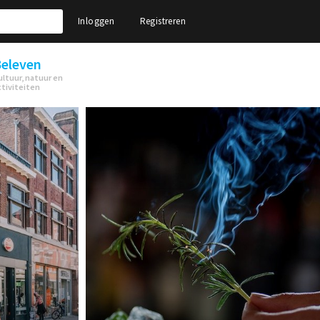
Inloggen
Registreren
eleven
ultuur, natuur en
ctiviteiten