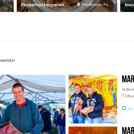
Peppernuts experience bij Peppernuts Tilburg
Nie
Pepernuts Pop Up Store
menten
MAR
Ieder
Tilbu
grote
vr
MAR