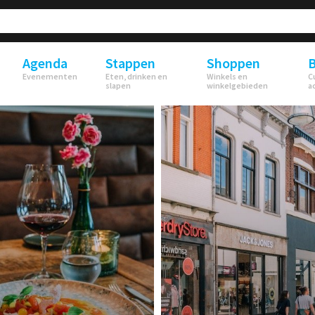
Agenda
Stappen
Shoppen
B
Evenementen
Eten, drinken en
Winkels en
C
slapen
winkelgebieden
a