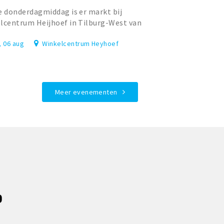
e donderdagmiddag is er markt bij
lcentrum Heijhoef in Tilburg-West van
tot 17.00 uur. Deze knusse markt is l...
, 06 aug
Winkelcentrum Heyhoef
Meer evenementen
P