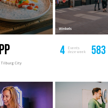
Winkels
APP
4
583
Events
deze week
 Tilburg City