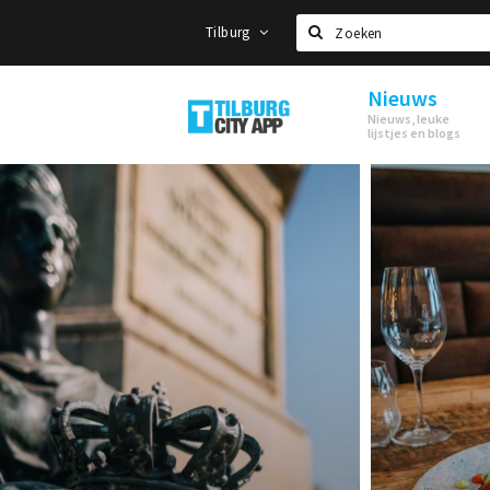
Tilburg
Zoeken
Nieuws
Tilburg
Nieuws, leuke
lijstjes en blogs