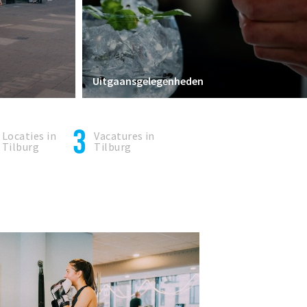
Uitgaansgelegenheden
3
Locaties in
Vacatures in
Tilburg
Tilburg