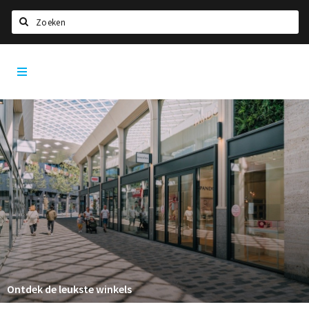
Zoeken
Tilburg
Home
City
App
Agenda
Deals
Nieuws, interviews & blogs
Eten
Drinken
Slapen
Recreatief
Winkels
Ontdek de leukste winkels
Winkelgebieden