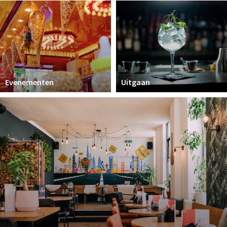
Parkeren
Bezienswaardigheden
Musea, theaters & podia
Uitjes & activiteiten
Evenementen
Uitgaan
Natuurgebieden
Andere City Apps
Inloggen