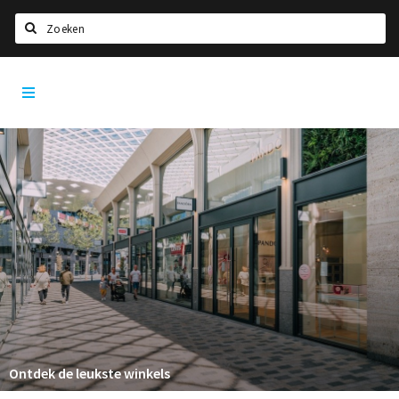
Zoeken
Tilburg
Home
City
App
Agenda
Deals
Nieuws, interviews & blogs
Eten
Drinken
Slapen
Recreatief
Winkels
Ontdek de leukste winkels
Winkelgebieden