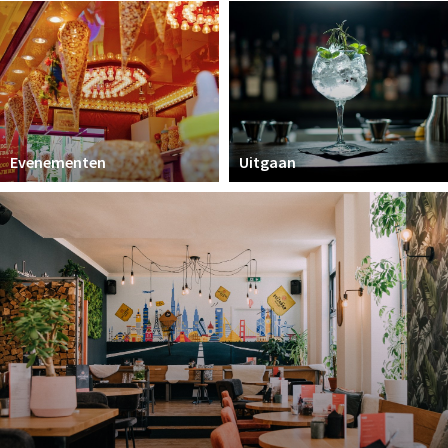
Parkeren
Bezienswaardigheden
Musea, theaters & podia
Uitjes & activiteiten
Evenementen
Uitgaan
Natuurgebieden
Andere City Apps
Inloggen