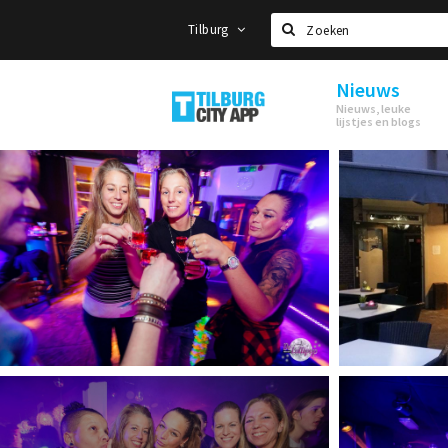
Tilburg
Zoeken
Nieuws
Tilburg
Nieuws, leuke
lijstjes en blogs