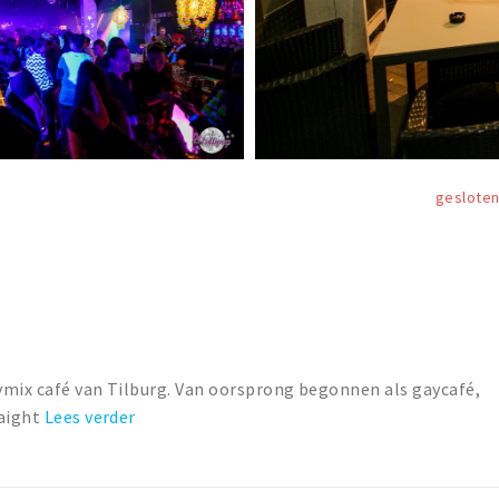
geslote
aymix café van Tilburg. Van oorsprong begonnen als gaycafé,
raight
Lees verder