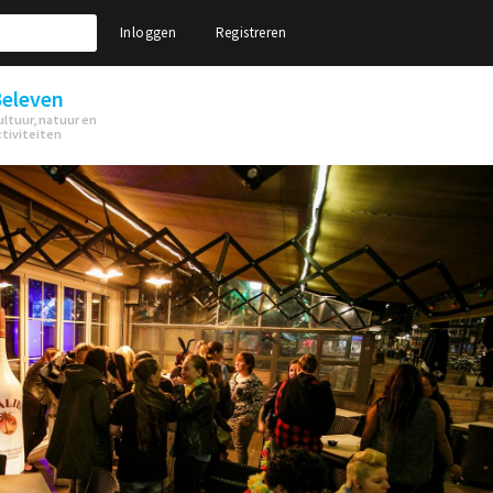
Inloggen
Registreren
eleven
ultuur, natuur en
ctiviteiten