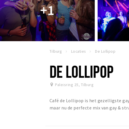
+1
Tilburg
Locaties
De Lollipop
DE LOLLIPOP
Paleisring 25
,
Tilburg
Café de Lollipop is het gezelligste g
maar nu de perfecte mix van gay & st