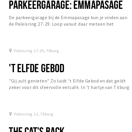
PARKEERGARAGE: EMMAPASAGE
De parkeergarage bij de Emmapasage kun je vinden aan
de Paleisring 27-29. Loop vanuit daar meteen het
centrum van Tilburg in en breng een bezoekje aan...
Paleisring 27-29, Tilburg
'T ELFDE GEBOD
"Gij zult genieten" Zo luidt ’t Elfde Gebod en dat geldt
zeker voor dit sfeervolle eetcafé. In ’t hartje van Tilburg
zit al 35 jaar een lunch- en eet...
Paleisring 23, Tilburg
THE CAT'S BACK