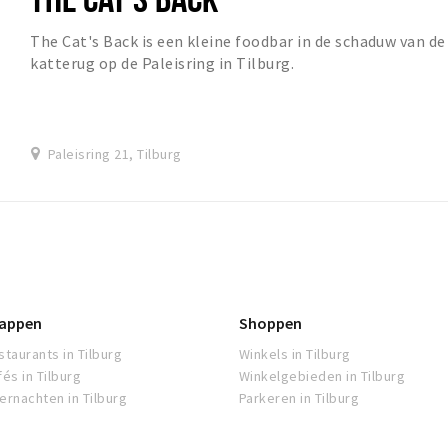
The Cat's Back is een kleine foodbar in de schaduw van de
katterug op de Paleisring in Tilburg.
Paleisring 21, Tilburg
appen
Shoppen
staurants in Tilburg
Winkels in Tilburg
fés in Tilburg
Winkelgebieden in Tilburg
ernachten in Tilburg
Parkeren in Tilburg