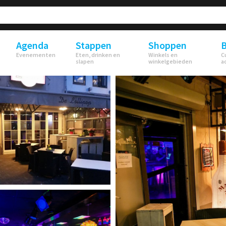
Agenda
Stappen
Shoppen
B
Evenementen
Eten, drinken en
Winkels en
C
slapen
winkelgebieden
a