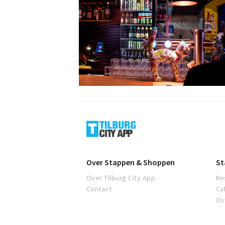
Tilburg
Over Stappen & Shoppen
St
Over Tilburg City App
Re
Contact
Ca
Ov