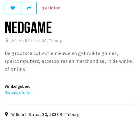
gesloten
Parkeren
NEDGAME
Bezienswaardigheden
Musea, theaters & podia
Willem II Straat 80
,
Tilburg
Uitjes & activiteiten
De grootste collectie nieuwe en gebruikte games,
Natuurgebieden
spelcomputers, accessoires en merchandise, in de winkel
of online.
Andere City Apps
Winkelgebied
Dwaalgebied
Inloggen
Willem II Straat 80
,
5038 BJ
Tilburg