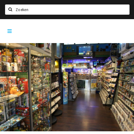
Zoeken
Tilburg
Home
City
App
Agenda
Deals
Nieuws, interviews & blogs
Eten
Drinken
Slapen
Recreatief
Winkels
Winkelgebieden