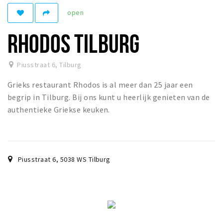
open
Parkeren
RHODOS TILBURG
Bezienswaardigheden
Musea, theaters & podia
Piusstraat 6
,
Tilburg
Uitjes & activiteiten
Grieks restaurant Rhodos is al meer dan 25 jaar een
Natuurgebieden
begrip in Tilburg. Bij ons kunt u heerlijk genieten van de
authentieke Griekse keuken.
Andere City Apps
Inloggen
Piusstraat 6
,
5038 WS
Tilburg