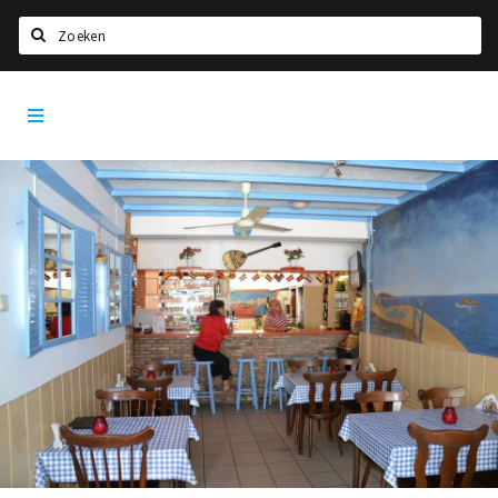
Zoeken
Tilburg
Home
City
App
Agenda
Deals
Nieuws, interviews & blogs
Eten
Drinken
Slapen
Recreatief
Winkels
Winkelgebieden