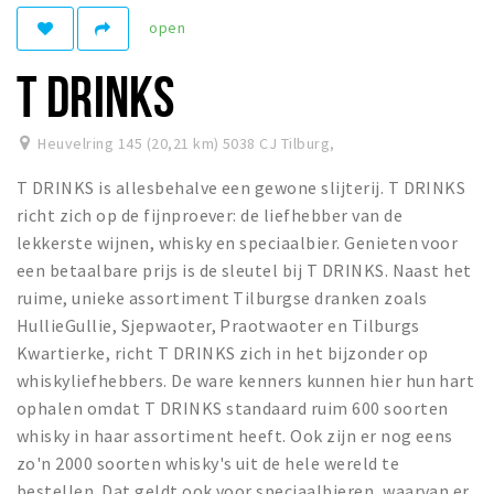
open
Parkeren
T DRINKS
Bezienswaardigheden
Musea, theaters & podia
Heuvelring 145 (20,21 km) 5038 CJ Tilburg
,
Uitjes & activiteiten
T DRINKS is allesbehalve een gewone slijterij. T DRINKS
Natuurgebieden
richt zich op de fijnproever: de liefhebber van de
lekkerste wijnen, whisky en speciaalbier. Genieten voor
Andere City Apps
een betaalbare prijs is de sleutel bij T DRINKS. Naast het
ruime, unieke assortiment Tilburgse dranken zoals
HullieGullie, Sjepwaoter, Praotwaoter en Tilburgs
Inloggen
Kwartierke, richt T DRINKS zich in het bijzonder op
whiskyliefhebbers. De ware kenners kunnen hier hun hart
ophalen omdat T DRINKS standaard ruim 600 soorten
whisky in haar assortiment heeft. Ook zijn er nog eens
zo'n 2000 soorten whisky's uit de hele wereld te
bestellen. Dat geldt ook voor speciaalbieren, waarvan er