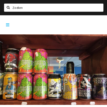
Zoeken
Tilburg
Home
City
App
Agenda
Deals
Nieuws, interviews & blogs
Eten
Drinken
Slapen
Recreatief
Winkels
Winkelgebieden