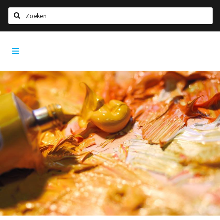
Zoeken
Tilburg
Home
City
App
Agenda
Deals
Nieuws, interviews & blogs
Eten
Drinken
Slapen
Recreatief
Winkels
Winkelgebieden