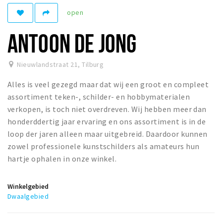
open
Parkeren
ANTOON DE JONG
Bezienswaardigheden
Musea, theaters & podia
Nieuwlandstraat 21
,
Tilburg
Uitjes & activiteiten
Alles is veel gezegd maar dat wij een groot en compleet
Natuurgebieden
assortiment teken-, schilder- en hobbymaterialen
verkopen, is toch niet overdreven. Wij hebben meer dan
Andere City Apps
honderddertig jaar ervaring en ons assortiment is in de
loop der jaren alleen maar uitgebreid. Daardoor kunnen
zowel professionele kunstschilders als amateurs hun
Inloggen
hartje ophalen in onze winkel.
Winkelgebied
Dwaalgebied