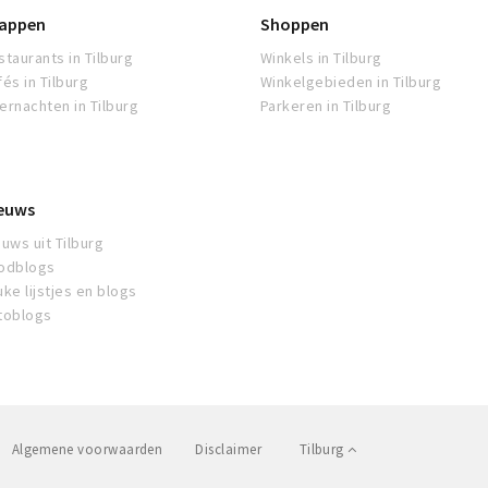
appen
Shoppen
staurants in Tilburg
Winkels in Tilburg
fés in Tilburg
Winkelgebieden in Tilburg
ernachten in Tilburg
Parkeren in Tilburg
euws
euws uit Tilburg
odblogs
uke lijstjes en blogs
toblogs
Algemene voorwaarden
Disclaimer
Tilburg