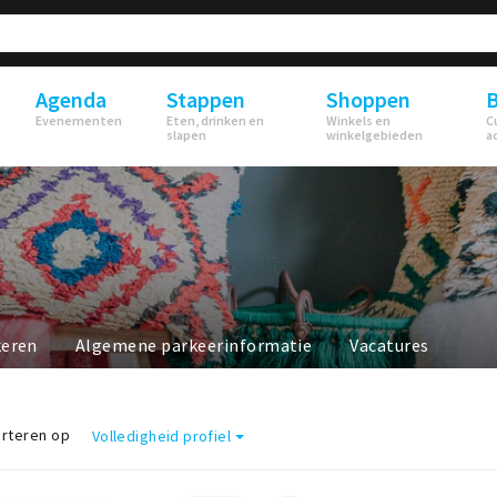
Agenda
Stappen
Shoppen
B
Evenementen
Eten, drinken en
Winkels en
C
slapen
winkelgebieden
a
keren
Algemene parkeerinformatie
Vacatures
rteren op
Volledigheid profiel