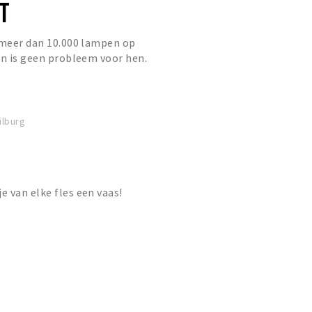
HT
 meer dan 10.000 lampen op
en is geen probleem voor hen.
Tilburg
 van elke fles een vaas!