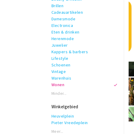
Brillen
Cadeauartikelen
Damesmode
Electronica
Eten & drinken
Herenmode
Juwelier
Kappers & barbers
Lifestyle
Schoenen
Vintage
Warenhuis
Wonen
Minder...
Winkelgebied
Heuvelplein
Pieter Vreedeplein
Meer...