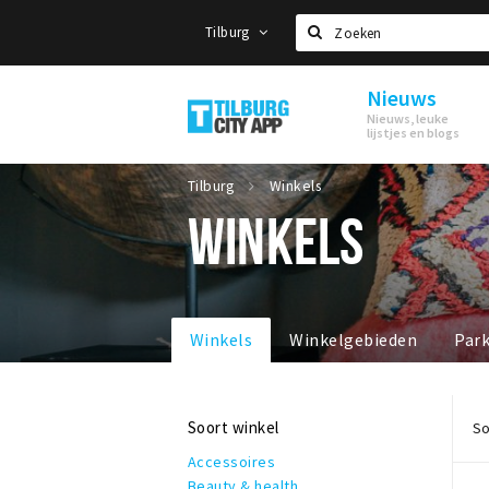
Tilburg
Zoeken
Nieuws
Tilburg
Nieuws, leuke
lijstjes en blogs
Tilburg
Winkels
WINKELS
Winkels
Winkelgebieden
Par
Soort winkel
So
Accessoires
Beauty & health