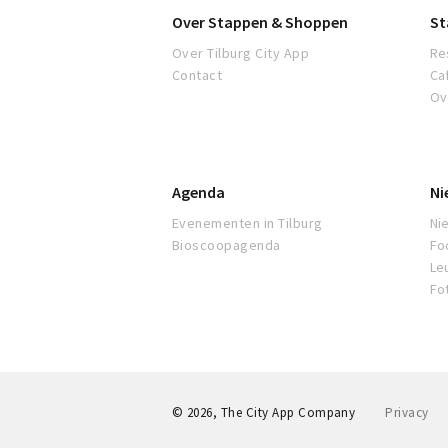
Over Stappen & Shoppen
St
Over Tilburg City App
Re
Contact
Ca
Ov
Agenda
Ni
Evenementen in Tilburg
Ni
Bioscoopagenda
Fo
Le
Fo
© 2026, The City App Company
Privacy