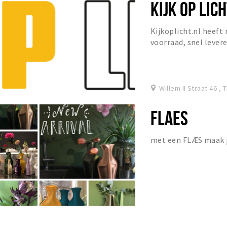
KIJK OP LIC
Kijkoplicht.nl heeft
voorraad, snel lever
Willem II Straat 46 , 
FLAES
met een FLÆS maak je