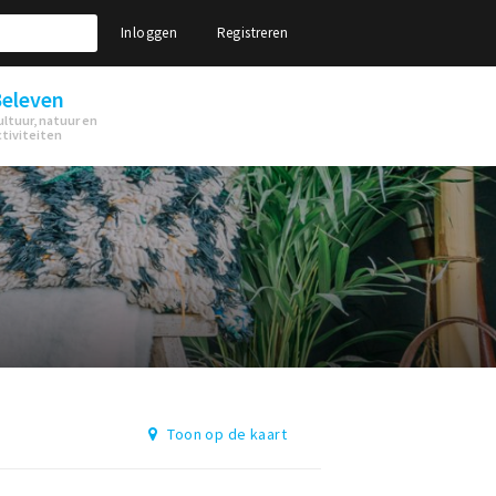
Inloggen
Registreren
eleven
ultuur, natuur en
ctiviteiten
Toon op de kaart