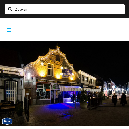
Zoeken
Tilburg
Home
City
App
Agenda
Deals
Nieuws, interviews & blogs
Eten
Drinken
Slapen
Recreatief
Winkels
Winkelgebieden