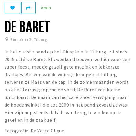
open
Parkeren
DE BARET
Bezienswaardigheden
Musea, theaters & podia
Piusplein 3
,
Tilburg
Uitjes & activiteiten
In het oudste pand op het Piusplein in Tilburg, zit sinds
Natuurgebieden
2015 café De Baret. Elk weekend bouwen ze hier weer een
super feest, met de gezelligste muziek en lekkerste
Andere City Apps
drankjes! Als een van de weinige kroegen in Tilburg
serveren ze Maes van de tap. In de zomermaanden wordt
ook het terras geopend en voert De Baret een kleine
Inloggen
lunchkaart. De naam van het café is een verwijzing naar
de hoedenwinkel die tot 2000 in het pand gevestigd was.
Hier zijn nog steeds details van terug te vinden op de
gevel en in de zaak zelf.
Fotografie: De Vaste Clique