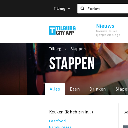
Tilburg
Zoeken
Nieuws
Tilburg
Nieuws, leuke
lijstjes en blogs
Tilburg
Stappen
STAPPEN
Alles
Eten
Drinken
Slape
Keuken (ik heb zin in...)
So
Fastfood
Hamburgers