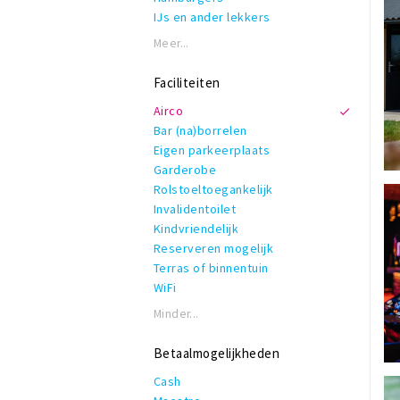
IJs en ander lekkers
Indonesisch
Meer...
Internationaal
Koffie, lunch & lekkers
Faciliteiten
Latijns-Amerikaans
Airco
Snelle hap
Bar (na)borrelen
Sushi
Eigen parkeerplaats
Vis
Garderobe
Rolstoeltoegankelijk
Invalidentoilet
Kindvriendelijk
Reserveren mogelijk
Terras of binnentuin
WiFi
Minder...
Betaalmogelijkheden
Cash