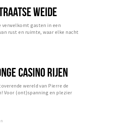
STRAATSE WEIDE
e verwelkomt gasten in een
an rust en ruimte, waar elke nacht
m diep te ontspannen.
ONGE CASINO RIJEN
toverende wereld van Pierre de
n! Voor (ont)spanning en plezier
tiging aan de Stationsst...
en