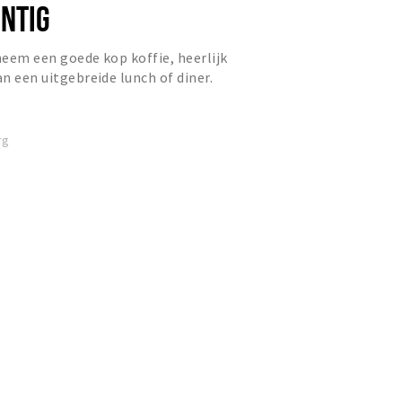
INTIG
 neem een goede kop koffie, heerlijk
an een uitgebreide lunch of diner.
 niet alleen a...
rg