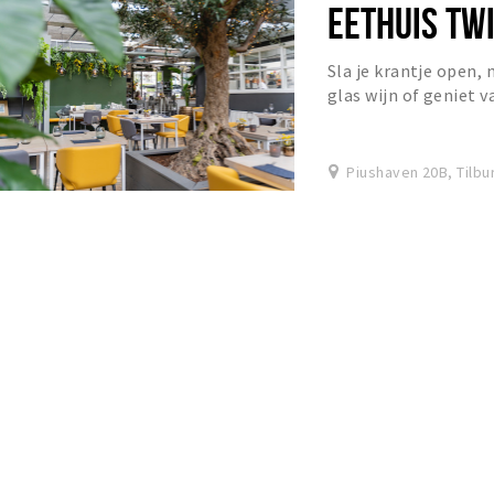
EETHUIS TW
Sla je krantje open,
glas wijn of geniet v
Eethuis Twintig voelt
Piushaven 20B, Tilbu