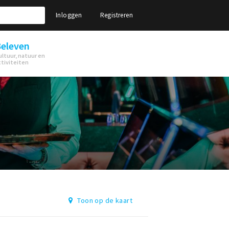
Inloggen
Registreren
eleven
ultuur, natuur en
ctiviteiten
Toon op de kaart