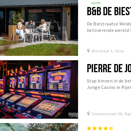
open
B&B DE BIE
De Biestraatse Weid
betoverende wereld v
een uitnodiging is o
Biestraat 3, Gilze
PIERRE DE J
Stap binnen in de be
Jonge Casino in Rije
komt u naar onze ves
Stationstraat 36, Rij