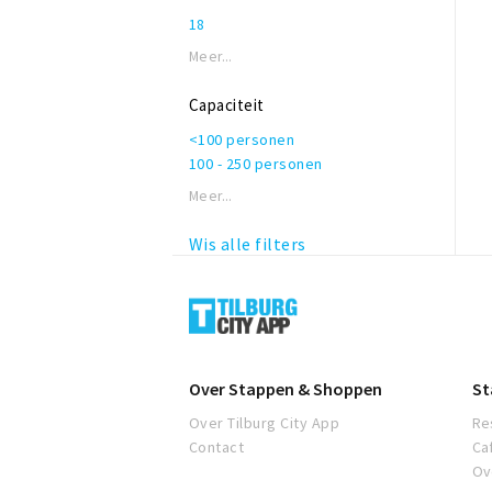
18
Meer...
Capaciteit
<100 personen
100 - 250 personen
Meer...
Wis alle filters
Tilburg
Over Stappen & Shoppen
St
Over Tilburg City App
Re
Contact
Ca
Ov