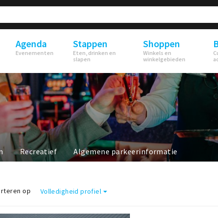
Agenda
Stappen
Shoppen
B
Evenementen
Eten, drinken en
Winkels en
C
slapen
winkelgebieden
a
n
Recreatief
Algemene parkeerinformatie
rteren op
Volledigheid profiel