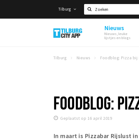
Tilburg
Zoeken
Nieuws
Tilburg
Nieuws, leuke
lijstjes en blogs
Tilburg
Nieuws
FOODBLOG: PIZZ
Geplaatst op 16 april 2019
In maart is Pizzabar Rijslust in