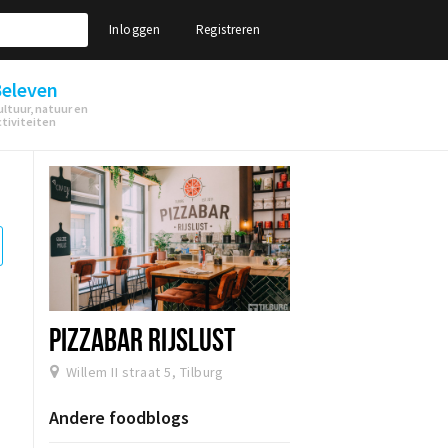
Inloggen
Registreren
eleven
ultuur, natuur en
ctiviteiten
PIZZABAR RIJSLUST
Willem II straat 5, Tilburg
Andere foodblogs