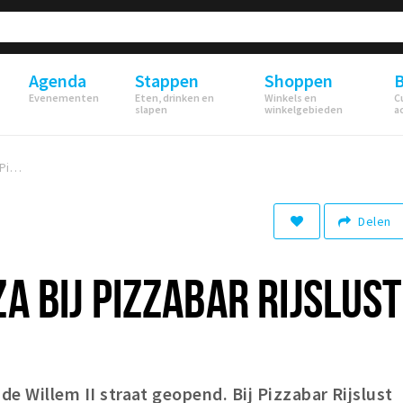
Agenda
Stappen
Shoppen
B
Evenementen
Eten, drinken en
Winkels en
C
slapen
winkelgebieden
a
Foodblog: Pizza bij Pizzabar Rijslust
Delen
A BIJ PIZZABAR RIJSLUST
 de Willem II straat geopend. Bij Pizzabar Rijslust